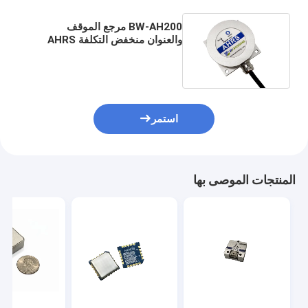
BW-AH200 مرجع الموقف
والعنوان منخفض التكلفة AHRS
RS232 / RS485 / TTL اختياري
استمر
المنتجات الموصى بها