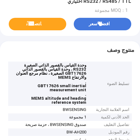
RS232 / RS485 / TTL اختياري
MOQ：1 مجموعة
افضل سعر
ﺎﺘﺼﻟ ﺍﻶﻧ
منتوج وصف
وحدة القياس بالقصور الذاتي الصغيرة
RS232 ، وحدة القياس بالقصور الذاتي
GBT17626 الصغيرة ، نظام مرجع العنوان
والارتفاع MEMS
,
تسليط الضوء
GBT17626 small inertial
measurement unit
,
MEMS altitude and heading
reference system
اسم العلامة التجارية
BWSENSING
الحد الأدنى لكمية
1 مجموعة
تفاصيل التغليف
صندوق BWSENSING ، حزمة صريحة
رقم الموديل
BW-AH200
شروط الدفع
تي / ت