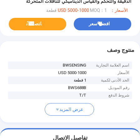
الدقيقة والتحكم والقياس الديناميكي للناقلات المتحركة
الأسعار：USD 5000-1000
MOQ：1 قطعة
افضل سعر
ﺎﺘﺼﻟ ﺍﻶﻧ
منتوج وصف
اسم العلامة التجارية
BWSENSING
الأسعار
USD 5000-1000
الحد الأدنى لكمية
1 قطعة
رقم الموديل
BWS688B
شروط الدفع
T/T
عرض المزيد
تفاصيل الاتصال