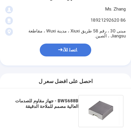
Ms. Zhang
86 18921292620
مبنى 30 ، رقم 58 طريق Xiuxi ، مدينة Wuxi ، مقاطعة
Jiangsu ، الصين.
ﺎﺘﺼﻟ ﺍﻶﻧ
احصل على افضل سعر ل
BWS688B - جهاز مقاوم للصدمات
العالية مصمم للملاحة الدقيقة
والتحكم والقياس الديناميكي
للناقلات المتحركة