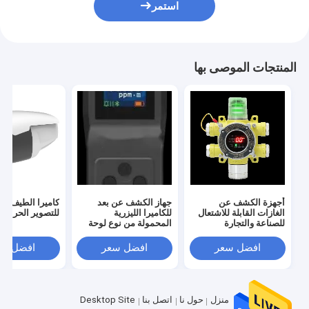
استمر
المنتجات الموصى بها
أجهزة الكشف عن
جهاز الكشف عن بعد
كاميرا الطيف ال
الغازات القابلة للاشتعال
للكاميرا الليزرية
للتصوير الحراري
للصناعة والتجارة
المحمولة من نوع لوحة
غاز الميثان
افضل سعر
افضل سعر
افضل سع
منزل
حول نا
اتصل بنا
Desktop Site