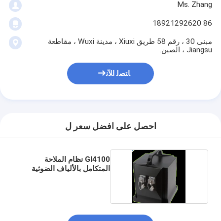
Ms. Zhang
86 18921292620
مبنى 30 ، رقم 58 طريق Xiuxi ، مدينة Wuxi ، مقاطعة
Jiangsu ، الصين.
ﺎﺘﺼﻟ ﺍﻶﻧ
احصل على افضل سعر ل
GI4100 نظام الملاحة
المتكامل بالألياف الضوئية
عالي الدقة