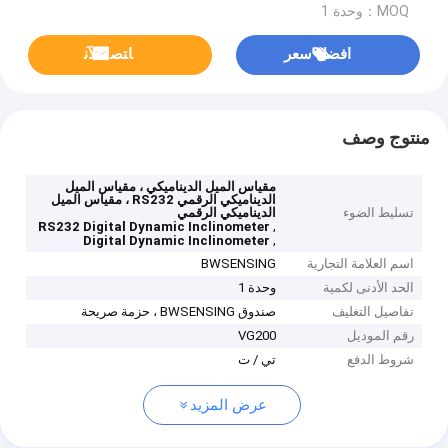
MOQ：وحدة 1
افضل سعر
ﺎﺘﺼﻟ ﺍﻶﻧ
منتوج وصف
مقياس الميل الديناميكي ، مقياس الميل
الديناميكي الرقمي RS232 ، مقياس الميل
تسليط الضوء
الديناميكي الرقمي
,
RS232 Digital Dynamic Inclinometer
,
Digital Dynamic Inclinometer
اسم العلامة التجارية
BWSENSING
الحد الأدنى لكمية
وحدة 1
تفاصيل التغليف
صندوق BWSENSING ، حزمة صريحة
رقم الموديل
VG200
شروط الدفع
تي / ت
عرض المزيد