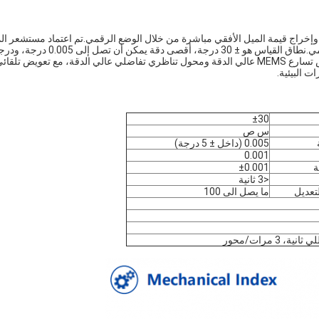
تغيير الميل، وإخراج قيمة الميل الأفقي مباشرة من خلال الوضع الرقمي.تم اعتماد مستشعر ال
ثنائي المحور الفعال من حيث التكلفة مع تقنية MEMS والإخراج الرقمي.نطاق القياس هو ± 30 درجة، أقصى دقة يمكن أن تصل إلى 
حرارة العمل - 40 درجة مئوية - + 85 درجة مئوية.يعتمد المنتج مقياس تسارع MEMS عالي الدقة ومحول تناظري تفاضلي عالي الدقة، مع تعويض تلقا
ت البيئية.
±30
س ص
0.005 (داخل ± 5 درجة)
0.001
±0.001
<3 ثانية
ما يصل الى 100