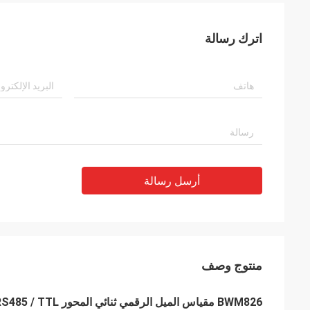
اترك رسالة
أرسل رسالة
منتوج وصف
BWM826 مقياس الميل الرقمي ثنائي المحور RS485 / TTL اختياري عالي الدقة 0.005 درجة