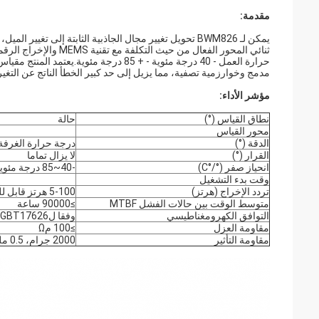
مقدمة:
يمكن لـ BWM826 تحويل تغيير مجال الجاذبية الثابتة إلى 
مدمج وخوارزمية تصفية، مما يزيل إلى حد كبير الخطأ الناتج عن التغيرا
مؤشر الأداء:
نطاق القياس (°)
حالة
محور القياس
الدقة (°)
درجة حرارة الغرفة
القرار (°)
لا يزال تماما
انحياز صفر (°/°C)
-40~85 درجة مئوية
وقت بدء التشغيل
تردد الإخراج (هرتز)
5-100 هرتز قابل للتعديل
متوسط ​​الوقت بين حالات الفشل MTBF
≥90000 ساعة
التوافق الكهرومغناطيسي
وفقا لGBT17626
مقاومة العزل
≥100 مΩ
مقاومة التأثير
2000 جرام، 0.5 مللي ثانية، 3 مرات/محور