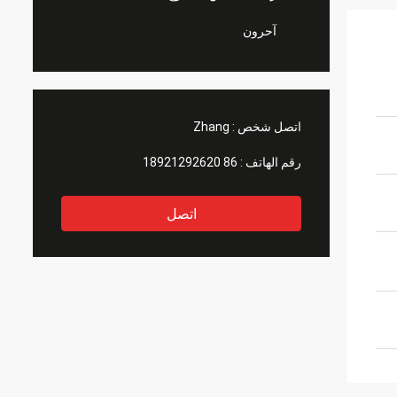
آحرون
اتصل شخص :
Zhang
رقم الهاتف :
86 18921292620
اتصل