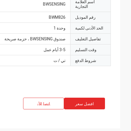
اسم العلامة
BWSENSING
التجارية
رقم الموديل
BWM826
الحد الأدنى لكمية
وحدة 1
تفاصيل التغليف
صندوق BWSENSING ، حزمة صريحة
وقت التسليم
3-5 أيام عمل
شروط الدفع
تي / ت
افضل سعر
ﺎﺘﺼﻟ ﺍﻶﻧ