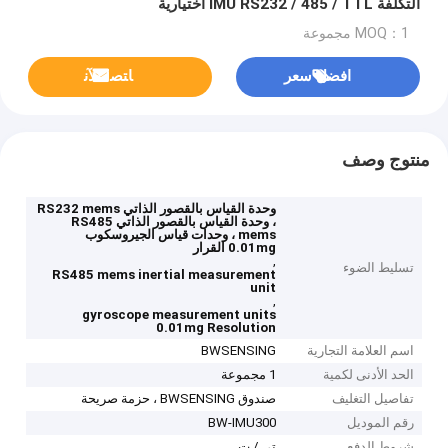
التكلفة IMU RS232 / 485 / TTL اختيارية
MOQ：1 مجموعة
افضل سعر
ﺎﺘﺼﻟ ﺍﻶﻧ
منتوج وصف
وحدة القياس بالقصور الذاتي RS232 mems
، وحدة القياس بالقصور الذاتي RS485
mems ، وحدات قياس الجيروسكوب
0.01mg القرار
,
تسليط الضوء
RS485 mems inertial measurement
unit
,
gyroscope measurement units
0.01mg Resolution
اسم العلامة التجارية
BWSENSING
الحد الأدنى لكمية
1 مجموعة
تفاصيل التغليف
صندوق BWSENSING ، حزمة صريحة
رقم الموديل
BW-IMU300
شروط الدفع
تي / ت