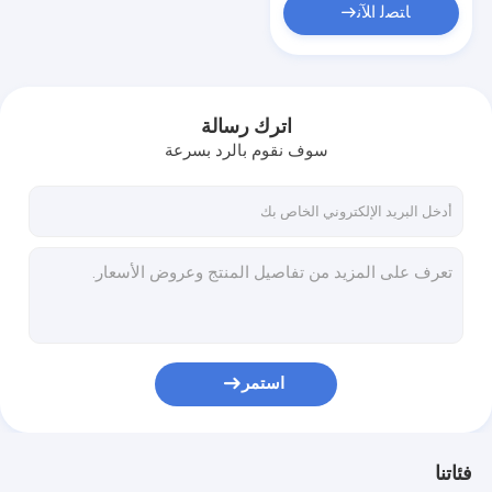
ﺎﺘﺼﻟ ﺍﻶﻧ
اترك رسالة
سوف نقوم بالرد بسرعة
استمر
فئاتنا