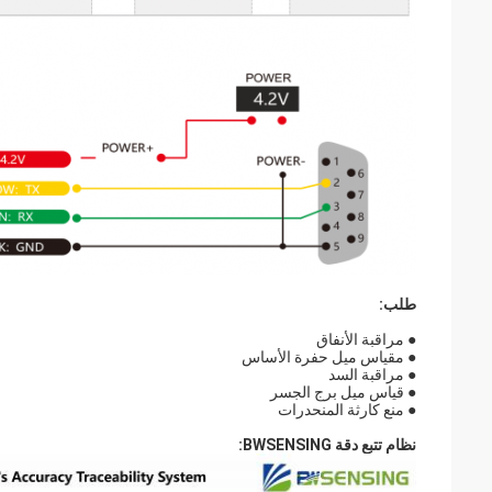
طلب:
● مراقبة الأنفاق
● مقياس ميل حفرة الأساس
● مراقبة السد
● قياس ميل برج الجسر
● منع كارثة المنحدرات
نظام تتبع دقة BWSENSING: