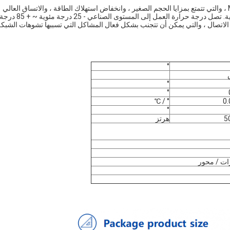
تتبنى الآلية الحساسة أحدث التقنيات ووحدة الميل لعملية إنتاج MEMS ، والتي تتمتع بمزايا الحجم الصغير ، وانخفاض استهلاك الطاقة ، والاتساق العالي
والاستقرار.نظرًا لوحدة استشعار الميل الرقمي ، يسهل تصحيح الخطية. تصل درجة حرارة العمل إلى المستوى الصناعي - 25 درجة مئوية ~ + 85 
ة الاتصال ، والتي يمكن أن تتجنب بشكل فعال المشاكل التي تسببها تشوهات الشبكة
°
°
°
° / ℃
°
هرتز