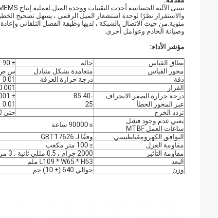
مقدمة:
مئوية.من حيث الاتصال بالشبكة ، لديها وظيفة الفصل التلقائي وإعاد
وصيانة الخادم وعوامل أخرى.
مؤشر الأداء:
نطاق القياس
حالة
± 90
محور القياس
متعامدة بشكل متبادل
س ص
دقة
درجة حرارة الغرفة
0.01
القرار
0.001
درجة حرارة الصفر الانجراف
-40 85
± 0.001
عبر المحور الخطأ
25
0.01
تردد الخرج
حتى 50
يعني عدم وجود فشل
≥ 90000 ساعة
ساعات العمل MTBF
التوافق الكهرومغناطيسي
وفقًا لـ GBT17626
مقاومة العزل
≥ 100 متر مكعب
مقاومة التأثير
2000 جرام ، 0.5 مللي ثانية ، 3 مرات / محور
البعد
L109 * W65 * H53 ملم
وزن
حوالي 640 (± 10) جم