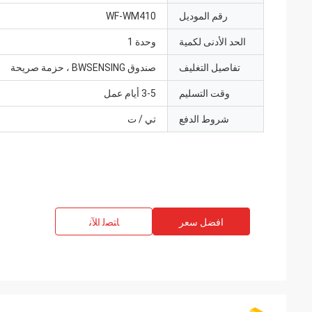
رقم الموديل
WF-WM410
الحد الأدنى لكمية
وحدة 1
تفاصيل التغليف
صندوق BWSENSING ، حزمة صريحة
وقت التسليم
3-5 أيام عمل
شروط الدفع
تي / ت
افضل سعر
ﺎﺘﺼﻟ ﺍﻶﻧ