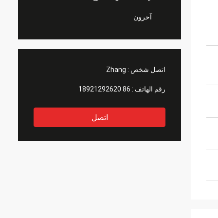
آحرون
اتصل شخص :
Zhang
رقم الهاتف :
86 18921292620
اتصل